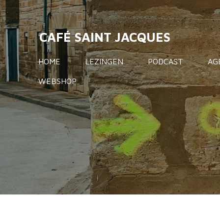
Ga
direct
CAFÉ SAINT JACQUES
naar
de
HOME
LEZINGEN
PODCAST
AG
hoofdinhoud
WEBSHOP